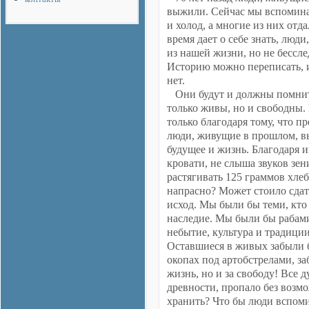
выжили. Сейчас мы вспоминае
и холод, а многие из них отд
время дает о себе знать, люд
из нашей жизни, но не бесслед
Историю можно переписать, и
нет.
Они будут и должны помнить
только живы, но и свободны.
только благодаря тому, что п
люди, живущие в прошлом, вы
будущее и жизнь. Благодаря 
кровати, не слыша звуков зен
растягивать 125 граммов хлеб
напрасно? Может стоило сдат
исход. Мы были бы теми, кто 
наследие. Мы были бы рабами
небытие, культура и традици
Оставшиеся в живых забыли бы
окопах под артобстрелами, за
жизнь, но и за свободу! Все 
древности, пропало без возмо
хранить? Что бы люди вспоми