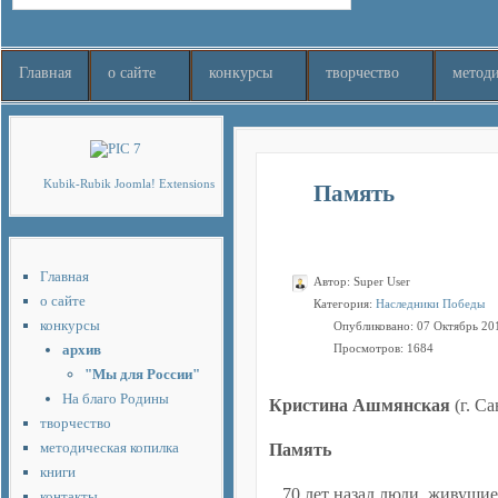
Главная
о сайте
конкурсы
творчество
методи
nachodki.ru
интернет-магазин
Kubik-Rubik Joomla! Extensions
Память
Главная
Автор:
Super User
о сайте
Категория:
Наследники Победы
конкурсы
Опубликовано: 07 Октябрь 20
архив
Просмотров: 1684
"Мы для России"
На благо Родины
Кристина Ашмянская
(г. С
творчество
методическая копилка
Память
книги
70 лет назад люди, живущие
контакты