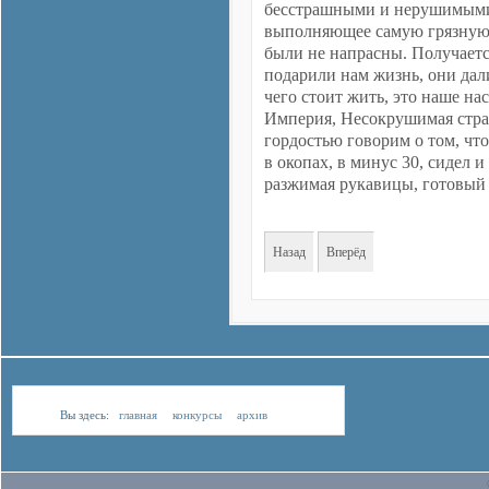
бесстрашными и нерушимыми? 
выполняющее самую грязную р
были не напрасны. Получается
подарили нам жизнь, они дал
чего стоит жить, это наше на
Империя, Несокрушимая стран
гордостью говорим о том, что 
в окопах, в минус 30, сидел и
разжимая рукавицы, готовый 
Назад
Вперёд
Вы здесь:
главная
конкурсы
архив
Наследники Победы
Память