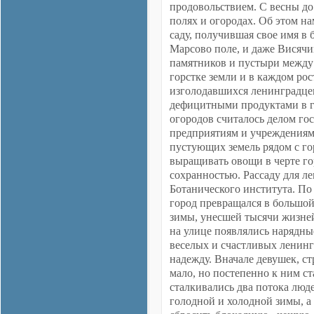
продовольствием. С весны до
полях и огородах. Об этом н
саду, получившая свое имя в
Марсово поле, и даже Висячи
памятников и пустыри между
горстке земли и в каждом рос
изголодавшихся ленинградце
дефицитными продуктами в го
огородов считалось делом го
предприятиям и учреждениям 
пустующих земель рядом с го
выращивать овощи в черте гор
сохранностью. Рассаду для л
Ботанического института. По
город превращался в большой
зимы, унесшей тысячи жизней
на улице появлялись нарядны
веселых и счастливых ленинг
надежду. Вначале девушек, с
мало, но постепенно к ним с
сталкивались два потока люд
голодной и холодной зимы, а 