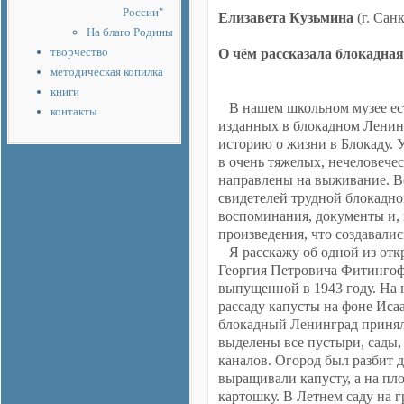
России"
Елизавета Кузьмина
(г. Сан
На благо Родины
творчество
О чём рассказала блокадна
методическая копилка
книги
В нашем школьном музее ест
контакты
изданных в блокадном Ленинг
историю о жизни в Блокаду. 
в очень тяжелых, нечеловечес
направлены на выживание. В
свидетелей трудной блокадной
воспоминания, документы и, 
произведения, что создавалис
Я расскажу об одной из откр
Георгия Петровича Фитингоф
выпущенной в 1943 году. На
рассаду капусты на фоне Исаа
блокадный Ленинград принял
выделены все пустыри, сады, 
каналов. Огород был разбит 
выращивали капусту, а на пл
картошку. В Летнем саду на г