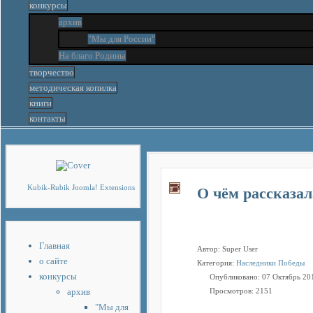
конкурсы
архив
"Мы для России"
На благо Родины
творчество
методическая копилка
книги
контакты
Скачать
бесплатные шаблоны Joomla
Kubik-Rubik Joomla! Extensions
О чём рассказа
Главная
Автор:
Super User
о сайте
Категория:
Наследники Победы
конкурсы
Опубликовано: 07 Октябрь 20
архив
Просмотров: 2151
"Мы для