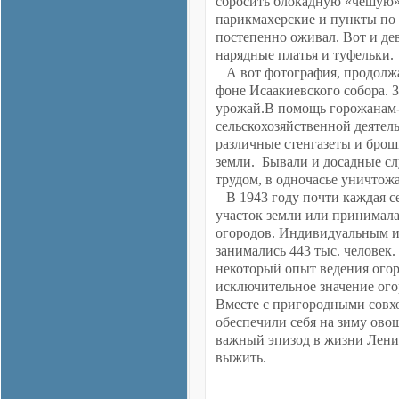
сбросить блокадную «чешую».
парикмахерские и пункты по
постепенно оживал. Вот и де
нарядные платья и туфельки.
А вот фотография, продолж
фоне Исаакиевского собора. З
урожай.В помощь горожанам-
сельскохозяйственной деятел
различные стенгазеты и бро
земли. Бывали и досадные сл
трудом, в одночасье уничтожа
В 1943 году почти каждая се
участок земли или принимала
огородов. Индивидуальным и
занимались 443 тыс. человек.
некоторый опыт ведения огор
исключительное значение ого
Вместе с пригородными совх
обеспечили себя на зиму ов
важный эпизод в жизни Лени
выжить.