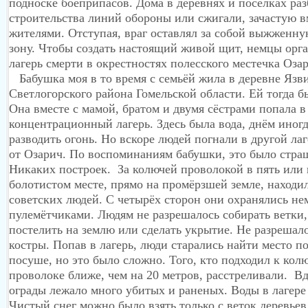
подноске боеприпасов. Дома в деревнях и поселках ра
строительства линий обороны или сжигали, зачастую в
жителями. Отступая, враг оставлял за собой выжженн
зону. Чтобы создать настоящий живой щит, немцы орг
лагерь смерти в окрестностях полесского местечка Оз
Бабушка моя в то время с семьёй жила в деревне Язв
Светлогорского района Гомельской области. Ей тогда бы
Она вместе с мамой, братом и двумя сёстрами попала в
концентрационный лагерь. Здесь была вода, днём иног
разводить огонь. Но вскоре людей погнали в другой лаг
от Озарич. По воспоминаниям бабушки, это было стра
Никаких построек. За колючей проволокой в пять или 
болотистом месте, прямо на промёрзшей земле, находи
советских людей. С четырёх сторон они охранялись н
пулемётчиками. Людям не разрешалось собирать ветки,
постелить на землю или сделать укрытие. Не разрешал
костры. Попав в лагерь, люди старались найти место 
посуше, но это было сложно. Того, кто подходил к кол
проволоке ближе, чем на 20 метров, расстреливали. В
ограды лежало много убитых и раненых. Воды в лагере
Чистый снег можно было взять только с веток деревьев