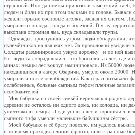
страшный. Иногда немцы привозили замёрзший хлеб, б
людям и били их при этом палками по голове. Бывали с
жевали горькие сосновые иголки, заедая их снегом. Лю
умирали от холода, голода и болезней. В углу территор
выкопана огромная яма, куда складывали трупы.
Однажды, проснувшись утром, люди обнаружили, чт
пулемётчиков на вышках нет. За проволокой увидели н
Солдаты разминировали узкую дорожку и по ней вы
Но люди так обрадовались, что бросились в лес, где и 
минах: немцы лес вокруг заминировали. Из 50000 люде
находившихся в лагере Озаричи, умерло около 20000. 
умирали и после освобождения. Как и рассчитывали ф
ослабленные, больные сыпным тифом пленные заразил
освободителей.
Моя бабушка со своей семьёй вернулась в родную де
деревни не осталось ни одного дома, ни колодца, ни да
уничтожили немцы. Люди ушли в лес и хоронились в з
сыпного тифа умерли маленькие бабушкины сёстры.
Моей бабушке и её брату повезло, им удалось выжить
в то время проходила линия фронта, шли страшные бо