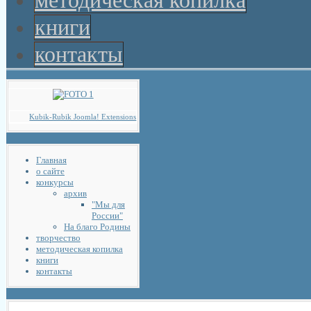
методическая копилка
книги
контакты
Kubik-Rubik Joomla! Extensions
Главная
о сайте
конкурсы
архив
"Мы для
России"
На благо Родины
творчество
методическая копилка
книги
контакты
Статьи и обзоры
nachodki.ru