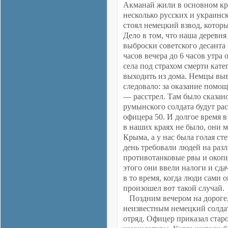
Акманай жили в основном кр
несколько русских и украинск
стоял немецкий взвод, котор
Дело в том, что наша деревня
выброски советского десанта 
часов вечера до 6 часов утра
села под страхом смерти кате
выходить из дома. Немцы выв
следовало: за оказание помо
— расстрел. Там было сказано
румынского солдата будут рас
офицера 50. И долгое время в
в наших краях не было, они 
Крыма, а у нас была голая ст
день требовали людей на раз
противотанковые рвы и окопы
этого они ввели налоги и сда
в то время, когда люди сами
произошел вот такой случай.
Поздним вечером на дороге,
неизвестным немецкий солда
отряд. Офицер приказал старо