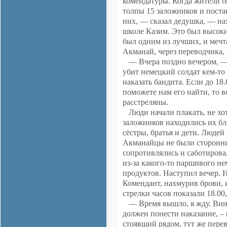
комендатуры. Когда жители б
толпы 15 заложников и поста
них, — сказал дедушка, — на
школе Казим. Это был высоки
был одним из лучших, и мечта
Акманай, через переводчика,
— Вчера поздно вечером, — 
убит немецкий солдат кем-то
наказать бандита. Если до 18
поможете нам его найти, то в
расстреляны.
Люди начали плакать, не хот
заложников находились их бл
сёстры, братья и дети. Людей
Акманайцы не были сторонни
сопротивлялись и саботирова
из-за какого-то паршивого не
продуктов. Наступил вечер. 
Комендант, нахмурив брови, 
стрелки часов показали 18.00
— Время вышло, я жду. Вино
должен понести наказание, – 
стоявший рядом, тут же перев