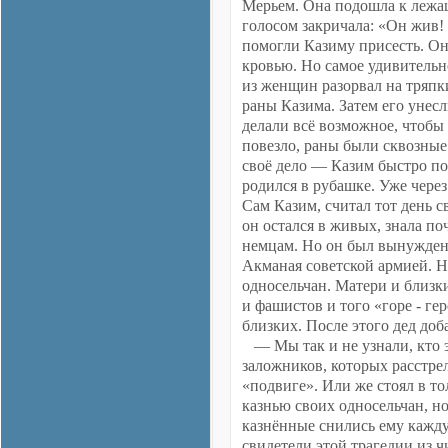
Мерьем. Она подошла к лежащ
голосом закричала: «Он жив!
помогли Казиму присесть. Он 
кровью. Но самое удивительно
из женщин разорвал на тряпки
раны Казима. Затем его унес
делали всё возможное, чтобы
повезло, раны были сквозные
своё дело — Казим быстро по
родился в рубашке. Уже через
Сам Казим, считал тот день 
он остался в живых, знала поч
немцам. Но он был вынужден 
Акманая советской армией. Но
односельчан. Матери и близк
и фашистов и того «горе - ге
близких. После этого дед доб
— Мы так и не узнали, кто э
заложников, которых расстрел
«подвиге». Или же стоял в то
казнью своих односельчан, но
казнённые снились ему кажд
свидетели этой трагедии из 