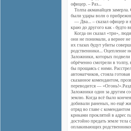
офицер. – Раз...
Толпа акманайцев замерла. 
были удары волн о прибрежны
— Два... – сказал офицер и 
краю до другого как - будт
Когда он сказал «три», люди 
они не понимали, а вернее не
их глазах будут убиты совер
родственники... Оцепление н
Заложники, которых подвели 
обрёченно смотрели в толпу,
бы прощаясь с ними. Расстрел
автоматчиков, стояла готовая
сказанное комендантом, прозв
переводится — «Огонь!».Разд
Заложники один за другим со
землю. Когда всё было конче
добивали раненых, но ещё жи
отряд во главе с комендантом
криками проклятий в адрес па
достойно предать земле тела
оплакивающих родственников 