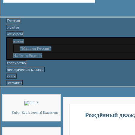
Главная
о сайте
конкурсы
архив
"Мы для России"
На благо Родины
творчество
методическая копилка
книги
контакты
Компоненты, модули, шаблоны и дру
Kubik-Rubik Joomla! Extensions
Рождённый дваж