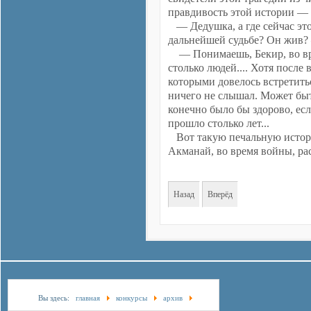
правдивость этой истории — 
— Дедушка, а где сейчас это
дальнейшей судьбе? Он жив? 
— Понимаешь, Бекир, во вре
столько людей.... Хотя после
которыми довелось встретитьс
ничего не слышал. Может быт
конечно было бы здорово, есл
прошло столько лет...
Вот такую печальную истори
Акманай, во время войны, ра
Назад
Вперёд
Вы здесь:
главная
конкурсы
архив
Наследники Победы
Рождённый дважды