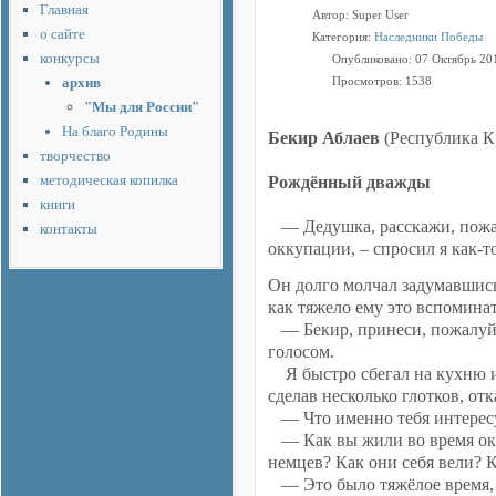
Главная
Автор:
Super User
о сайте
Категория:
Наследники Победы
конкурсы
Опубликовано: 07 Октябрь 20
архив
Просмотров: 1538
"Мы для России"
На благо Родины
Бекир Аблаев
(Республика 
творчество
методическая копилка
Рождённый дважды
книги
— Дедушка, расскажи, пожал
контакты
оккупации, – спросил я как-т
Он долго молчал задумавшись
как тяжело ему это вспоминат
— Бекир, принеси, пожалуйст
голосом.
Я быстро сбегал на кухню и 
сделав несколько глотков, от
— Что именно тебя интерес
— Как вы жили во время окк
немцев? Как они себя вели? 
— Это было тяжёлое время, 