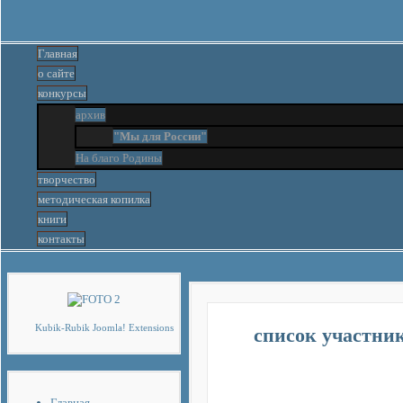
Главная
о сайте
конкурсы
архив
"Мы для России"
На благо Родины
творчество
методическая копилка
книги
контакты
Скачать
бесплатные шаблоны Joomla
Kubik-Rubik Joomla! Extensions
список участнико
Главная