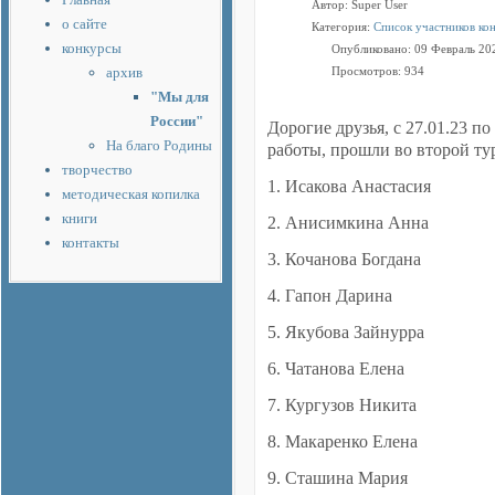
Автор:
Super User
о сайте
Категория:
Список участников ко
конкурсы
Опубликовано: 09 Февраль 20
архив
Просмотров: 934
"Мы для
России"
Дорогие друзья, с 27.01.23 п
На благо Родины
работы, прошли во второй ту
творчество
1. Исакова Анастасия
методическая копилка
книги
2. Анисимкина Анна
контакты
3. Кочанова Богдана
4. Гапон Дарина
5. Якубова Зайнурра
6. Чатанова Елена
7. Кургузов Никита
8. Макаренко Елена
9. Сташина Мария