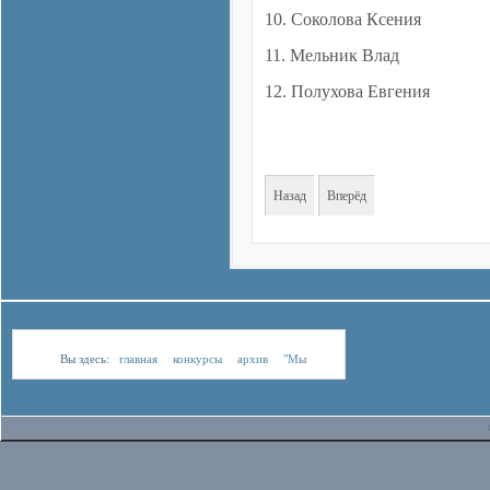
10. Соколова Ксения
11. Мельник Влад
12. Полухова Евгения
Назад
Вперёд
Вы здесь:
главная
конкурсы
архив
"Мы
для России"
Список участников конкурса
список участников с 27.01.23 по 30.01.23